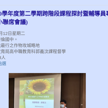
110學年度第二學期跨階段課程探討暨輔導
小聯席會議)
4月12日星期二
崇倫國中。
我最行之作物攻城略地
教育局高中職教育科郭義汶課程督學
8人
點選