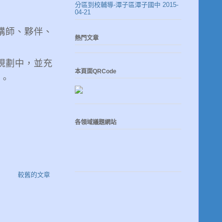
分區到校輔導-潭子區潭子國中 2015-
04-21
講師、夥伴、
熱門文章
規劃中，並充
本頁面QRCode
。
各領域議題網站
較舊的文章