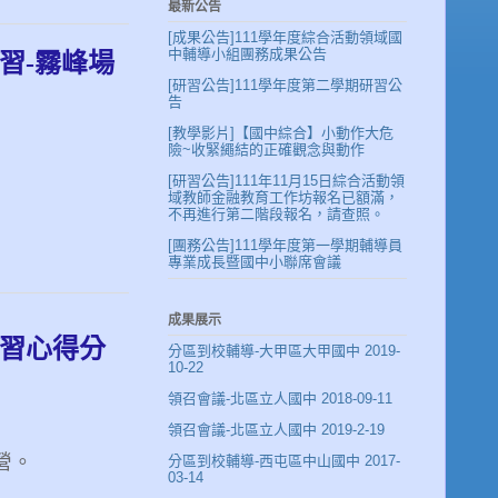
最新公告
[成果公告]111學年度綜合活動領域國
中輔導小組團務成果公告
習-霧峰場
[研習公告]111學年度第二學期研習公
告
[教學影片]【國中綜合】小動作大危
險~收緊繩結的正確觀念與動作
[研習公告]111年11月15日綜合活動領
域教師金融教育工作坊報名已額滿，
不再進行第二階段報名，請查照。
[團務公告]111學年度第一學期輔導員
專業成長暨國中小聯席會議
成果展示
研習心得分
分區到校輔導-大甲區大甲國中 2019-
10-22
領召會議-北區立人國中 2018-09-11
領召會議-北區立人國中 2019-2-19
營。
分區到校輔導-西屯區中山國中 2017-
03-14