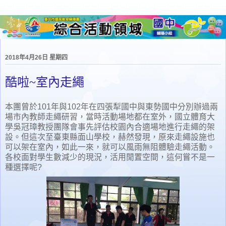
2018年4月26日 星期四
酷啦~室內走繩
本團曾於101年與102年在四張犁國中與東勢國中分別辦過兩
場市內教師走繩研習，當時活動場地都在室外，國立體育大
學吳冠璋教授團隊會事先評估校園內合適場地進行走繩的架
設。但這次至臺東縣面山學校，赫然發現，原來走繩設施也
可以架在室內，如此一來，就可以風雨無阻體驗走繩活動。
各校面對學生數減少的現況，活用閒置空間，這何嘗不是一
種選擇呢?