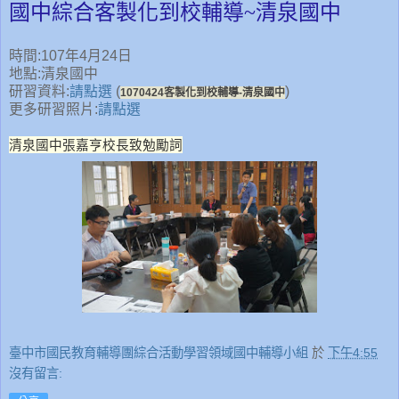
國中綜合客製化到校輔導~清泉國中
時間:107年4月24日
地點:清泉國中
研習資料:
請點選
(
)
1070424客製化到校輔導-清泉國中
更多研習照片:
請點選
清泉國中張嘉亨校長致勉勵詞
臺中市國民教育輔導團綜合活動學習領域國中輔導小組
於
下午4:55
沒有留言: