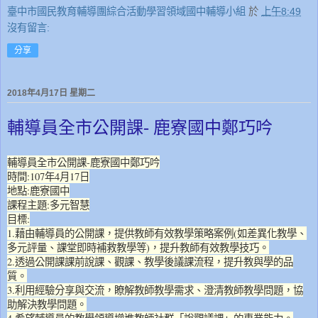
臺中市國民教育輔導團綜合活動學習領域國中輔導小組
於
上午8:49
沒有留言:
分享
2018年4月17日 星期二
輔導員全市公開課- 鹿寮國中鄭巧吟
輔導員全市公開課-鹿寮國中鄭巧吟
時間:107年4月17日
地點:鹿寮國中
課程主題:多元智慧
目標:
1.藉由輔導員的公開課，提供教師有效教學策略案例(如差異化教學、
多元評量、課堂即時補救教學等)，提升教師有效教學技巧。
2.透過公開課課前說課、觀課、教學後議課流程，提升教與學的品
質。
3.利用經驗分享與交流，瞭解教師教學需求、澄清教師教學問題，協
助解決教學問題。