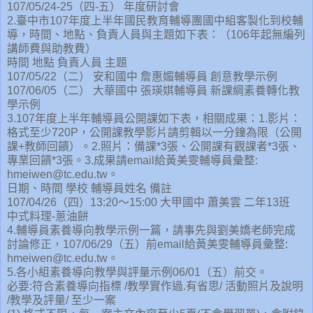
107/05/24-25（四-五）
年度研討會
2.臺中市107年度上半年國民教育輔導團國中組客製化到校輔
導，時間、地點、負責人員與主題如下表：（106年起無編列
講師費與助教費）
時間
地點
負責人員
主題
107/05/22（二）
安和國中
詹惠媚輔導員
創意教學示例
107/06/05（二）
大華國中
張瑛娸輔導員
新課綱素養轉化教
學示例
3.107年度上半年輔導員公開課如下表，相關成果：1.影片：
格式至少720P，公開課教學影片請剪輯以一分鐘為限（公開
課+教師回饋）。2.照片：備課*3張、公開課有觀課者*3張、
專業回饋*3張。3.成果請email給黃美雯輔導員彙整:
hmeiwen@tc.edu.tw。
日期、時間
學校
輔導員姓名
備註
107/04/26（四）13:20～15:00
大甲國中
蕭美雲
二年13班
中式料理-蔥油餅
4.輔導員素養導向教學示例一篇，請事先與劉美嬌老師完成
討論修正，107/06/29（五）前email給黃美雯輔導員彙整:
hmeiwen@tc.edu.tw。
5.各小組素養導向教學與評量示例06/01（五）前交。
必要:符合素養導向指標 /教學實作過.有省思/ 活動照片及說明
/教學及評量/ 至少一案