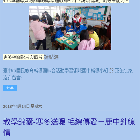
4.希望輔導員的教學領導增進教師社群「說觀議課」的專業能力。
更多相關影片與照片:
請點選
臺中市國民教育輔導團綜合活動學習領域國中輔導小組
於
下午1:28
沒有留言:
分享
2018年4月14日 星期六
教學錦囊-寒冬送暖 毛線傳愛－鹿中針線
情