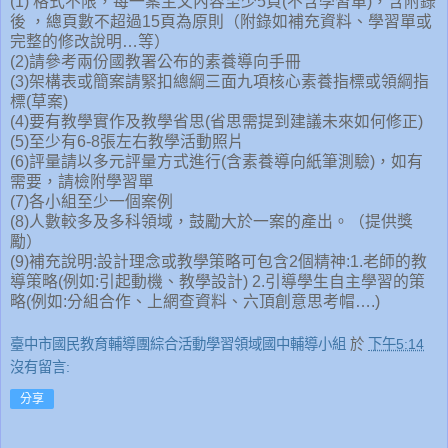
(1) 格式不限，每一案主文內容至少5頁(不含學習單)，含附錄
後 ，總頁數不超過15頁為原則（附錄如補充資料、學習單或
完整的修改說明…等）
(2)請參考兩份國教署公布的素養導向手冊
(3)架構表或簡案請緊扣總綱三面九項核心素養指標或領綱指
標(草案)
(4)要有教學實作及教學省思(省思需提到建議未來如何修正)
(5)至少有6-8張左右教學活動照片
(6)評量請以多元評量方式進行(含素養導向紙筆測驗)，如有
需要，請檢附學習單
(7)各小組至少一個案例
(8)人數較多及多科領域，鼓勵大於一案的產出。（提供獎
勵）
(9)補充說明:設計理念或教學策略可包含2個精神:1.老師的教
導策略(例如:引起動機、教學設計) 2.引導學生自主學習的策
略(例如:分組合作、上網查資料、六頂創意思考帽….)
臺中市國民教育輔導團綜合活動學習領域國中輔導小組
於
下午5:14
沒有留言:
分享