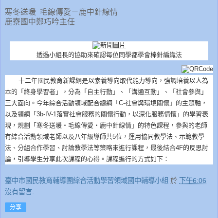
寒冬送暖 毛線傳愛－鹿中針線情
鹿寮國中鄭巧吟主任
透過小組長的協助來確認每位同學都學會棒針編織法
十二年國民教育新課綱是以素養導向取代能力導向，強調培養以人為
本的「終身學習者」，分為「自主行動」、「溝通互動」、「社會參與」
三大面向。今年綜合活動領域配合總綱「C-社會與環境關懷」的主題軸，
以及領綱「3b-IV-1落實社會服務的關懷行動，以深化服務情懷」的學習表
現，規劃「寒冬送暖‧毛線傳愛‧鹿中針線情」的特色課程，參與的老師
有綜合活動領域老師以及八年級導師共5位，運用協同教學法、示範教學
法、分組合作學習、討論教學法等策略來進行課程，最後結合4F的反思討
論，引導學生分享此次課程的心得。課程進行的方式如下：
臺中市國民教育輔導團綜合活動學習領域國中輔導小組
於
下午6:06
沒有留言:
分享