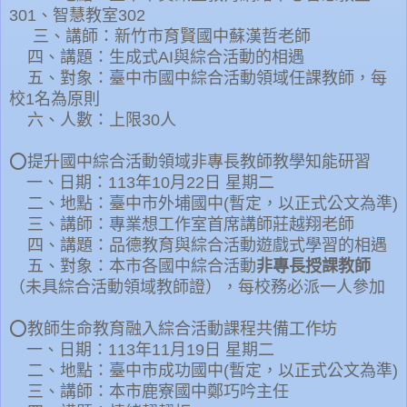
301
、智慧教室
302
三、講師：新竹市育賢國中蘇漢哲老師
四、講題：生成式
AI
與綜合活動的相遇
五、對象：臺中市國中綜合活動領域任課教師，每
校
1
名為原則
六、人數：上限30人
⭕
提升國中綜合活動領域非專長教師教學知能研習
一、日期：113年10月22日 星期二
二、地點：臺中市外埔國中(暫定，以正式公文為準)
三、講師：專業想工作室首席講師莊越翔老師
四、講題：品德教育與綜合活動遊戲式學習的相遇
五、對象：本市各國中綜合活動
非專長授課教師
（未具綜合活動領域教師證），每校務必派一人參加
⭕
教師生命教育融入綜合活動課程共備
工作坊
一、日期：113年11月19日 星期二
二、地點：臺中市成功國中(暫定，以正式公文為準)
三、講師：
本市鹿寮國中
鄭巧吟主任