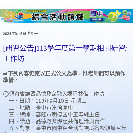
2024年8月5日 星期一
[研習公告]113學年度第一學期相關研習/
工作坊
➡️
下列內容仍應以正式公文為準，惟老師們可以預作
準備
。
⭕
領召會議暨
品德教育融入課程共備工作坊
一、日期：
113年9月10日 星期二
二、地點：臺中市崇倫國中
三、講師：基隆市明德國中王淳純主任
四、講題：品德教育課程共備理論與實作
五、對象：臺中市國中綜合活動領域各校領域召集