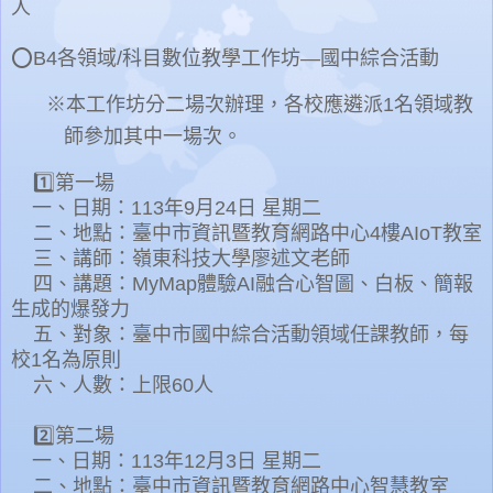
人
⭕
B4
各領域
/
科目數位教學工作坊
—
國中綜合活動
※本工作坊分二場次辦理，各校應遴派
1
名領域教
師參加其中一場次。
1️⃣第一場
一、日期：113年9月24日 星期二
二、地點：
臺中市資訊暨教育網路中心
4
樓
AIoT
教室
三、講師：嶺東科技大學廖述文老師
四、講題：
MyMap
體驗
AI
融合心智圖、白板、簡報
生成的爆發力
五、對象：臺中市國中綜合活動領域任課教師，每
校
1
名為原則
六、人數：上限60人
2️⃣第二場
一、日期：113年12月3日 星期二
二、地點：
臺中市資訊暨教育網路中心智慧教室