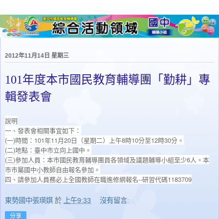
2012年11月14日 星期三
101年度本市國民教育輔導團「勤耕」專
輯發表會
說明
一、
發表會相關事宜如下：
(一)時間：101年11月20日（星期二）上午8時10分至12時30分。
(二)地點：臺中市立向上國中。
(三)參加人員：本市國民教育輔導團員各領域及議題輔導小組至少6人。本
市市屬國中小教師自由報名參加。
四、請參加人員務必上全國教師在職進修網報名--研習代碼1183709
東勢國中張瑛娸
於
上午9:33
沒有留言:
分享