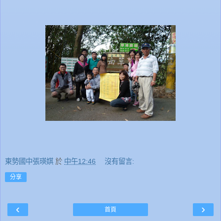
東勢國中張瑛娸
於
中午12:46
沒有留言:
分享
‹
›
首頁