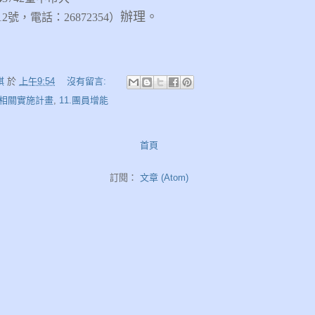
辦理。
號，電話：26872354）
娸
於
上午9:54
沒有留言:
6.相關實施計畫
,
11.團員增能
首頁
訂閱：
文章 (Atom)