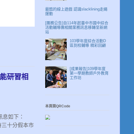
最酷的線上遊戲 認識slacklining走繩
運動
[團務公告]自114年起臺中市國中綜合
活動輔導團相關業務訊息移轉至新網
站
103學年度綜合活動D
區到校輔導 精彩回顧
[成果報告]109學年度
第一學期教師戶外教育
知能研習相
工作坊
本頁面QRCode
訊息如下：
時三十分假本市