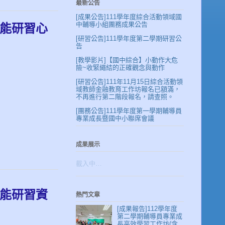
最新公告
[成果公告]111學年度綜合活動領域國
中輔導小組團務成果公告
知能研習心
[研習公告]111學年度第二學期研習公
告
[教學影片]【國中綜合】小動作大危
險~收緊繩結的正確觀念與動作
[研習公告]111年11月15日綜合活動領
域教師金融教育工作坊報名已額滿，
不再進行第二階段報名，請查照。
[團務公告]111學年度第一學期輔導員
專業成長暨國中小聯席會議
成果展示
載入中…
知能研習資
熱門文章
[成果報告]112學年度
第二學期輔導員專業成
長高效學習工作坊(含