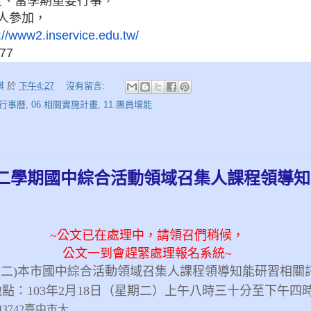
度、當學期重要行事，
人參加，
://www2.inservice.
edu.tw/
77
娸
於
下午4:27
沒有留言:
.行事曆
,
06.相關實施計畫
,
11.團員增能
第二學期國中綜合活動領域召集人課程領導
~公文已在處理中，請領召們稍候，
公文一到會趕緊處理報名系統~
(二)
本市國中綜合活動領域召集人課程領導知能研習相關
點：103年2月18日（星期二）
上午八時三十分至下午四
43742臺中市大