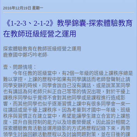
2016年12月19日 星期一
《1-2-3、2-1-2》教學錦囊-探索體驗教育
在教師班級經營之運用
探索體驗教育在教師班級經營之運用
鹿寮國中鄭巧吟老師‧
壹、問題情境：
今年任教的班級當中，有2個一年級的班級上課秩序總是
難以掌控，上課的歷程中如果有同學講話而老師發聲制止請
同學安靜的時候，同學會說自己沒有講話、或是說某某同學
也有講話為何老師只糾正自己等等的情況出現，對於干擾上
課秩序同學似乎覺得不會對其他同學或是課程進行造成影
響，而其他同學也似乎逐漸習慣上課中有很多同學會一來一
往講話或是干擾上課秩序。因為考量到才國中一年級、班級
秩序與習慣正在建立當中，希望能讓學生建立合宜的上課態
度、提升自我控制的能力以及培養榮譽感，因此設計相關之
探索體驗教育活動並運用錄影的方式將歷程記錄下來，再帶
領學生討論回顧活動歷程以及討論問題對策，並在日後的課