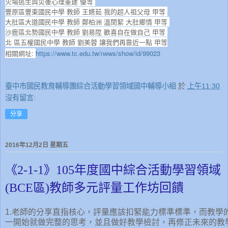
火場逃生與災後心理重建 優等
豐原區豐東國民中學 教師 王嬿茹 我的超人祖父母 甲等
大肚區大道國民中學 教師 鄭柏洲 溫閔絜 大肚鄉情 甲等
沙鹿區北勢國民中學 教師 劉易陞 歡喜自在做自己 甲等
北 區五權國民中學 教師 劉美蓉 讓我們再靠近一點 甲等
相關網址:
https://www.tc.edu.tw/news/show/id/99023
臺中市國民教育輔導團綜合活動學習領域國中輔導小組
於
上午11:30
沒有留言:
分享
2016年12月2日 星期五
《2-1-1》105年度國中綜合活動學習領域
(BCE區)教師多元評量工作坊回饋
1.老師的分享直指核心，評量應該扣緊能力標準標準，而教學
一開始就做完整的思考，並且做好教學檢討，再修正未來的教