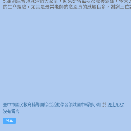
5.謝謝綜合領域這個大家庭，回來研習每次都收穫滿滿，今天
的生命經驗，尤其是景棠老師的念恩真的感觸良多，謝謝三位
臺中市國民教育輔導團綜合活動學習領域國中輔導小組
於
晚上9:37
沒有留言:
分享