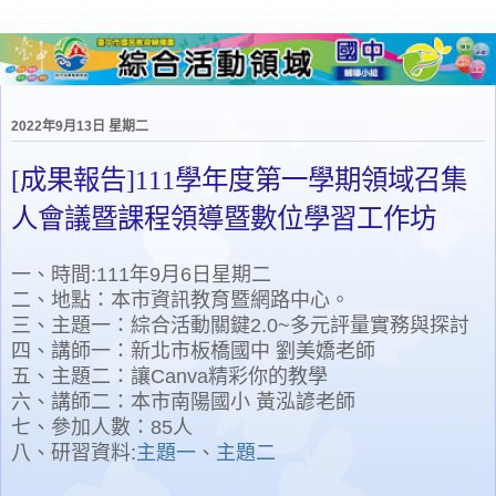
2022年9月13日 星期二
[成果報告]111學年度第一學期領域召集
人會議暨課程領導暨數位學習工作坊
一、時間:111年9月6日星期二
二、地點：本市資訊教育暨網路中心。
三、主題一：綜合活動關鍵2.0~多元評量實務與探討
四、講師一：新北市板橋國中 劉美嬌老師
五、主題二：讓Canva精彩你的教學
六、講師二：本市南陽國小 黃泓諺老師
七、參加人數：85人
八、研習資料:
主題一
、
主題二