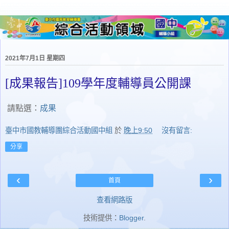
2021年7月1日 星期四
[成果報告]109學年度輔導員公開課
請點選：
成果
臺中市國教輔導團綜合活動國中組
於
晚上9:50
沒有留言:
分享
‹
›
首頁
查看網路版
技術提供：
Blogger
.