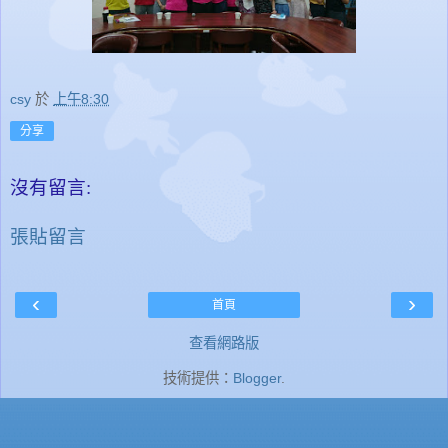
csy
於
上午8:30
分享
沒有留言:
張貼留言
‹
›
首頁
查看網路版
技術提供：
Blogger
.