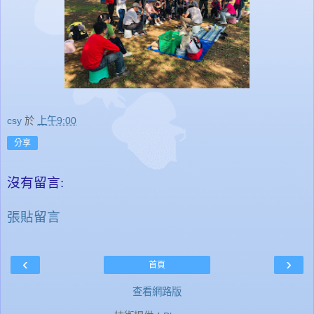
csy
於
上午9:00
分享
沒有留言:
張貼留言
‹
›
首頁
查看網路版