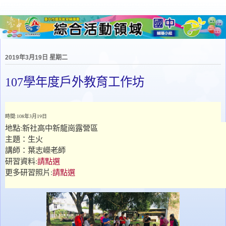
2019年3月19日 星期二
107學年度戶外教育工作坊
時間:108年3月19日
地點:新社高中新龍崗露營區
主題：生火
講師：葉志嶸老師
研習資料:
請點選
更多研習照片:
請點選