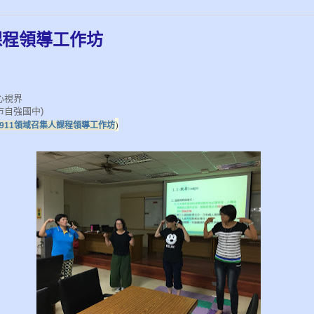
課程領導工作坊
心視界
市自強國中)
)
70911領域召集人課程領導工作坊