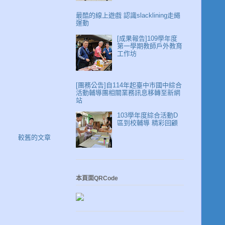
最酷的線上遊戲 認識slacklining走繩
運動
[成果報告]109學年度
第一學期教師戶外教育
工作坊
[團務公告]自114年起臺中市國中綜合
活動輔導團相關業務訊息移轉至新網
站
103學年度綜合活動D
區到校輔導 精彩回顧
較舊的文章
本頁面QRCode