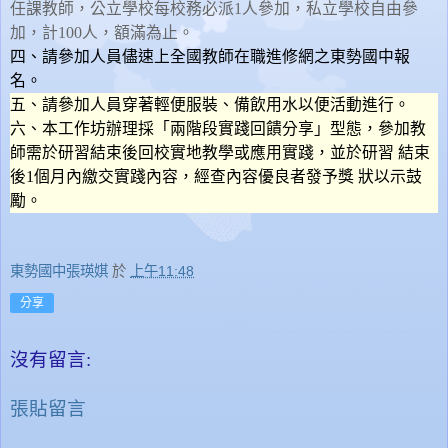
任課教師，公立學校每校務必派1人參加，私立學校自由參
加，計100人，額滿為止。
四、請參加人員儘速
上全國教師在職進修網之東勢國中報
名
。
五、請參加人員穿著輕便服裝、備飲用水以便活動進行。
六、本工作坊辦理採「兩階段實踐回饋分享」型態，參加教
師需於研習結束後回校實地教學或應用實踐，並於研習 結束
後1個月內繳交實踐內容，經查內容優良者發予獎 狀以示鼓
勵。
東勢國中張瑛娸
於
上午11:48
分享
沒有留言:
張貼留言