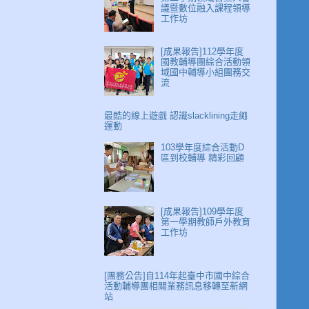
議暨數位融入課程領導
工作坊
[成果報告]112學年度
國教輔導團綜合活動領
域國中輔導小組團務交
流
最酷的線上遊戲 認識slacklining走繩
運動
103學年度綜合活動D
區到校輔導 精彩回顧
[成果報告]109學年度
第一學期教師戶外教育
工作坊
[團務公告]自114年起臺中市國中綜合
活動輔導團相關業務訊息移轉至新網
站