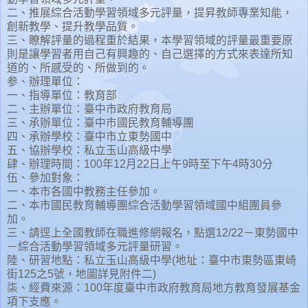
二、推展綜合活動學習領域多元評量，提昇教師專業知能，
創新教學、提升教學品質。
三、瞭解評量的過程重於結果，本學習領域的評量最重要原
則是讓學習者用自己有興趣的、自己選擇的方式來表達所知
道的、所感受的、所做到的。
参、辦理單位：
一、指導單位：教育部
二、主辦單位：臺中市政府教育局
三、承辦單位：臺中市國民教育輔導團
四、承辦學校：臺中市立東勢國中
五、協辦學校：私立玉山高級中學
肆、辦理時間：100年12月22日上午9時至下午4時30分
伍、參加對象：
一、本市各國中教務主任參加。
二、本市國民教育輔導團綜合活動學習領域國中組團員參
加。
三、請逕上全國教師在職進修網報名，點選12/22－東勢國中
－綜合活動學習領域多元評量研習。
陸、研習地點：私立玉山高級中學(地址：臺中市東勢區東崎
街125之5號，地圖詳見附件二)
柒、經費來源：100年度臺中市政府教育局地方教育發展基金
項下支應。