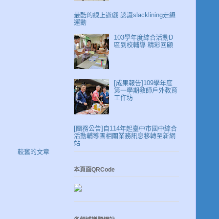
最酷的線上遊戲 認識slacklining走繩
運動
103學年度綜合活動D
區到校輔導 精彩回顧
[成果報告]109學年度
第一學期教師戶外教育
工作坊
[團務公告]自114年起臺中市國中綜合
活動輔導團相關業務訊息移轉至新網
站
較舊的文章
本頁面QRCode