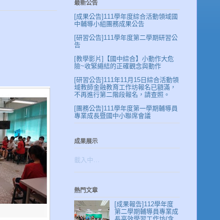
最新公告
[成果公告]111學年度綜合活動領域國
中輔導小組團務成果公告
[研習公告]111學年度第二學期研習公
告
[教學影片]【國中綜合】小動作大危
險~收緊繩結的正確觀念與動作
[研習公告]111年11月15日綜合活動領
域教師金融教育工作坊報名已額滿，
不再進行第二階段報名，請查照。
[團務公告]111學年度第一學期輔導員
專業成長暨國中小聯席會議
成果展示
載入中…
熱門文章
[成果報告]112學年度
第二學期輔導員專業成
長高效學習工作坊(含