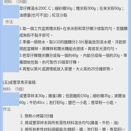
材料: （15個）
草仔粿湯水200C.C；細砂糖50g；糯米粉300g；在來米粉50g；
油適量(也可不加)；紅豆沙餡
作法:
1.取一個工作盆將糯米粉+在來米粉和草仔粿汁揉製均勻，至麵糰
成無粉不黏手即可。
2.準備一鍋熱水，取1/10的麵糰分2-3片壓扁放到滾水裡，浮起即
撈起當粿粹。將粿粹和糯米糰組合搓揉，再揉至光滑均勻。
3.把草仔粿糯米糰分成每一個約40g ，內餡分成每一個約20g，準
備開始包製，約可製作15個草仔粿。
4.再墊以葉片或調理紙放入蒸籠，大火蒸約20分鐘即熟。
(五)咸豐草馬芬蛋糕:
材料: （5個）
咸豐草碎末30g；雞蛋1顆；低筋麵粉150g；細砂糖35g；液體油
60g；牛奶40cc；泡打粉5g；鹽巴一小匙；香草粉一小匙。
作法:
1. 預熱小烤箱3分鐘
2. 將咸豐草碎末與所有濕性材料混合均勻(雞蛋、牛奶、油)
3. 將所有乾性材料過篩兩次(麵粉、糖、泡打粉、鹽、香草粉)。