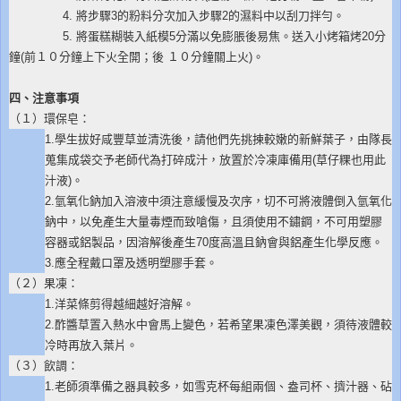
4. 將步驟3的粉料分次加入步驟2的濕料中以刮刀拌勻。
5. 將蛋糕糊裝入紙模5分滿以免膨脹後易焦。送入小烤箱烤20分
鐘(前１０分鐘上下火全開；後 １０分鐘關上火)。
四、注意事項
（１）環保皂：
1.學生拔好咸豐草並清洗後，請他們先挑揀較嫩的新鮮葉子，由隊長
蒐集成袋交予老師代為打碎成汁，放置於冷凍庫備用(草仔粿也用此
汁液)。
2.氫氧化鈉加入溶液中須注意緩慢及次序，切不可將液體倒入氫氧化
鈉中，以免產生大量毒煙而致嗆傷，且須使用不鏽鋼，不可用塑膠
容器或鋁製品，因溶解後產生70度高溫且鈉會與鋁產生化學反應。
3.應全程戴口罩及透明塑膠手套。
（２）果凍：
1.洋菜條剪得越細越好溶解。
2.酢醬草置入熱水中會馬上變色，若希望果凍色澤美觀，須待液體較
冷時再放入葉片。
（３）飲調：
1.老師須準備之器具較多，如雪克杯每組兩個、盎司杯、擠汁器、砧