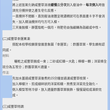
將上述氫氧化鈉咸豐草溶液
緩慢
且
分次
到入廢油中，
每次倒入
時皆
須充分攪拌使之產生皂化反應。
一直攪拌不間斷，直到廢油液體呈現濃稠狀可在表面畫８字不會消
失，加入精油攪拌均勻方可入模。
三天後脫模，靜置陰乾一個月，待肥皂由強鹼轉為弱鹼或中性。
(二)咸豐草幸運果凍:
搭配本校學校願景發展意象圖『幸運草』：酢醬草葉，學生頗有認
同感。
材料:
曬乾之咸豐草捆成一束；二砂或紅糖一大匙；檸檬一顆；洋菜條全
班分為五等分；酢醬草葉片適量。
作法:
先加水蓋過咸豐草滾後煮約15分鐘並過濾咸豐草枝葉。
加入檸檬汁、剪成細碎狀的洋菜和糖，熬煮至洋菜完全融化。
倒入模型等待冷卻，放入適量酢醬草葉裝飾，慢慢凝結成凍即完
成。
(三)咸豐草特調: