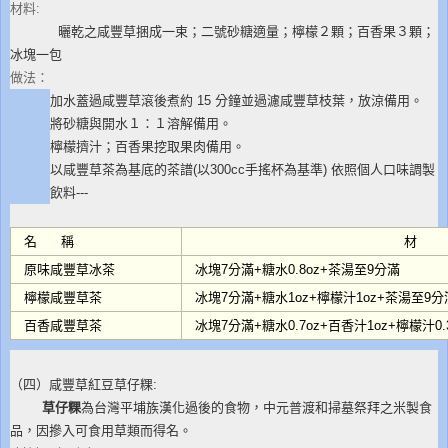
材料:
曬乾之咸豐草捆成一束；二號砂糖適量；檸檬２顆；百香果３顆；
冰塊一包
做法：
加水蓋過咸豐草滾後煮約 15 分鐘並過濾咸豐草枝葉，放涼備用。
將砂糖與開水１：１溶解備用。
檸檬擠汁；百香果挖取果肉備用。
以咸豐草茶為基底的茶譜(以300cc手搖杯為基準) 依照個人口味調製
飲料---
名 稱
材
原味咸豐草冰茶
冰塊7分滿+糖水0.8oz+茶湯至9分滿
檸檬咸豐草茶
冰塊7分滿+糖水1oz+檸檬汁1oz+茶湯至9分
百香咸豐草茶
冰塊7分滿+糖水0.7oz+百香汁1oz+檸檬汁0
（四）咸豐草紅豆草仔粿:
草
仔粿
為台灣平埔族漢化過後的食物，中元普渡和掃墓祭拜之米製食
品，因摻入可食用草類而得名。