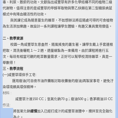
毒、利尿、散瘀的功效。文獻指出咸豐草有許多化學結構不同的植物二級
代謝物，值得注意的是咸豐草的甲醇萃取物與聚乙炔類在第二型糖尿病鼠
模式中有降血糖活性的功效。
與其讓它成為隨意蔓生的雜草，不如想辦法將這隨處可得的可食植物
為生活添加樂趣。故設計一系列課程讓學生體驗，有趣又兼具實用價值。
二、教學資源
校園一角咸豐草生意盎然、隨風搖曳的叢生著。讓學生戴上手套連根
把取，清洗後曬乾１～２週，適量綑紮為一束備用。由於課程將進行五
次，每班有相當可觀的乾草數量需求，正好可以幫學校清除雜草，真是一
舉數得！
三、教學流程
(一)咸豐草環保手工皂:
運用廢油(可自夜市油炸攤販討取收攤後的廢油)再製家事皂，避免汙
染環境頗具環保精神。
材料 :
咸豐草汁液150 CC；氫氧化鈉70 g；廢油500 g；香茅精油10 CC
作法:
將氫氧化鈉
緩慢
加入已經打成汁的咸豐草液體中，攪拌至完全融化
為止。