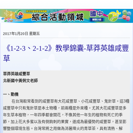
2017年1月20日 星期五
《1-2-3、2-1-2》教學錦囊-草莽英雄咸豐
草
草莽英雄咸豐草
北新國中黃俐文老師
一、動機
在台灣較常看到的咸豐草有大花咸豐草、小花咸豐草、鬼針草。這3種
咸豐草中只有鬼針草是本土物種，前兩種是外來種。尤其大花咸豐草是多
年生草本植物，一年四季都會開花，不像其他一年生的植物有死亡的季
節，加上花大多蜜以及有倒鉤刺的果實，遂成為最優勢的咸豐草，甚至影
響整個環境生態。台灣常將之用做為消暑降火的青草茶，具有清熱、解