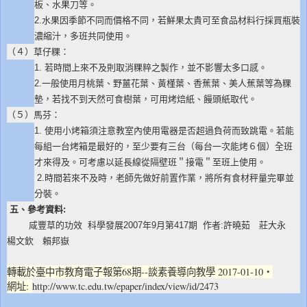
板、水果刀等。
2.水果因季節不同而價格不同，若鮮果太貴可至食品材料行採買瓶裝
濃縮汁，多班共同使用。
（４）草仔粿：
1. 若時間上來不及則取消粿粹之製作，並不影響太多口感。
2.一般使用月桃葉、野薑花葉、黃槿葉、香蕉葉、美人蕉葉等為粿
墊，若找不到天然可食樹葉，可用烤焙紙、饅頭紙取代。
（５）馬芬：
1. 使用小烤箱須注意教室內使用電器是否超過負荷而致跳電。若能
每組一台烤箱是最好的，至少要有三台（每台一次能烤６個）全班
才來得及。可考慮以延長線從隔壁班＂接電＂至班上使用。
2.時間若來不及時，老師先做好前置作業，將所有食材秤量完畢並
分裝。
五、
參考資料:
咸豐草的功效 科學發展2007年9月第417期 作者:許曉茹 莊大永
楊文欽 賴邦嶽
轉載於臺中市教育電子報第68期--談素養導向教學 2017-01-10‧
網址:
http://www.tc.edu.tw/epaper/index/view/id/2473