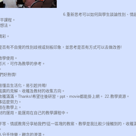
6.重新思考可以如何與學生談論性別、情
性平課程。
及想法。
精彩。
視是否有不自覺的性別歧視或刻板印象，並思考是否有方式可以去做改善!
來教學使用。
關影片，可作為教學的參考。
。
們好熱情!
顯易懂且生活化，易引起共鳴!
更寬廣的見解、收穫及教材的收集方向。
穫滿滿，Thanks!希望往後研習，ppt、movie都能掛上網。 22.教學資源。
件事這麼努力。
以用在教學上。
教材的運用，能運用在自己的教學課程中。
別平等、情感教育分享給我們!這一區塊的教案、教學是我比較少接觸到的，收穫滿
。
進入分手快樂，觀念的澄清。