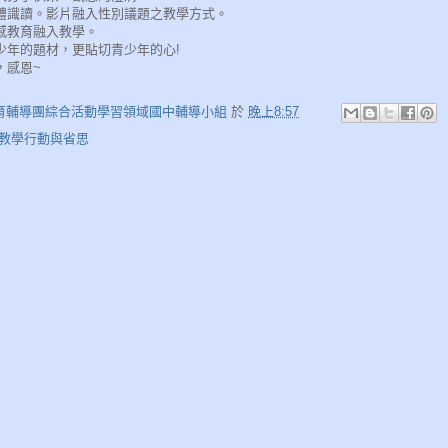
媒體識讀。影片融入性別議題之教學方式。
情感教育融入教學。
青少年的題材，更貼切青少年的心!
，感恩~
育輔導團綜合活動學習領域國中輔導小組
於
晚上8:57
0.教學行動與省思