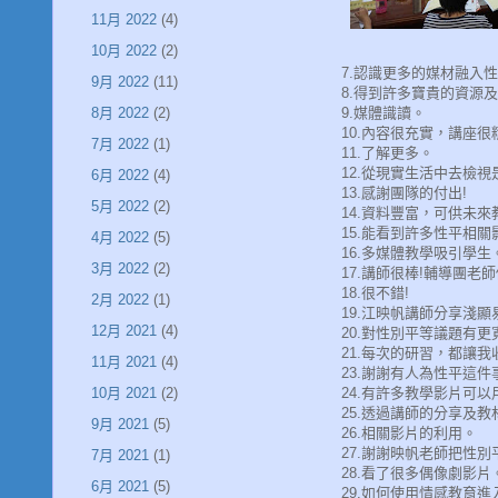
11月 2022
(4)
10月 2022
(2)
7.認識更多的媒材融入
9月 2022
(11)
8.得到許多寶貴的資源
9.媒體識讀。
8月 2022
(2)
10.內容很充實，講座很
7月 2022
(1)
11.了解更多。
12.從現實生活中去檢
6月 2022
(4)
13.感謝團隊的付出!
5月 2022
(2)
14.資料豐富，可供未
15.能看到許多性平相
4月 2022
(5)
16.多媒體教學吸引學生
3月 2022
(2)
17.講師很棒!輔導團老師
18.很不錯!
2月 2022
(1)
19.江映帆講師分享淺
12月 2021
(4)
20.對性別平等議題有
21.每次的研習，都讓我收
11月 2021
(4)
23.謝謝有人為性平這
24.有許多教學影片可
10月 2021
(2)
25.透過講師的分享及
9月 2021
(5)
26.相關影片的利用。
27.謝謝映帆老師把性
7月 2021
(1)
28.看了很多偶像劇影片
6月 2021
(5)
29.如何使用情感教育