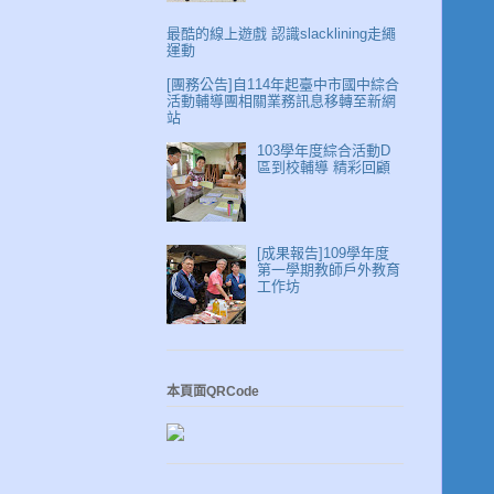
最酷的線上遊戲 認識slacklining走繩
運動
[團務公告]自114年起臺中市國中綜合
活動輔導團相關業務訊息移轉至新網
站
103學年度綜合活動D
區到校輔導 精彩回顧
[成果報告]109學年度
第一學期教師戶外教育
工作坊
本頁面QRCode