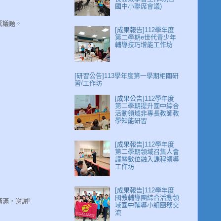
國中小聯席會議)
感議題。
[成果報告]112學年度
第二學期e世代青少年
輔導技巧增能工作坊
[研習公告]113學年度第一學期相關研
習/工作坊
[成果公告]112學年度
第二學期提升國中綜合
活動領域非專長教師教
學知能研習
[成果報告]112學年度
第二學期領域召集人會
議暨數位融入課程領導
工作坊
[成果報告]112學年度
國教輔導團綜合活動領
滿，謝謝!
域國中輔導小組團務交
流