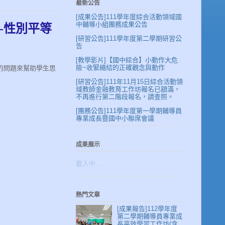
最新公告
[成果公告]111學年度綜合活動領域國
中輔導小組團務成果公告
-性別平等
[研習公告]111學年度第二學期研習公
告
[教學影片]【國中綜合】小動作大危
險~收緊繩結的正確觀念與動作
的問題來幫助學生思
[研習公告]111年11月15日綜合活動領
域教師金融教育工作坊報名已額滿，
不再進行第二階段報名，請查照。
[團務公告]111學年度第一學期輔導員
專業成長暨國中小聯席會議
成果展示
載入中…
熱門文章
[成果報告]112學年度
第二學期輔導員專業成
長高效學習工作坊(含