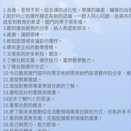
1.去做，意想不到。綜合課的活化性，學運的痛處，輔導的自
2.對於PLC的運作模式有新的認識，一群人同心同願，追尋共
感受到教育的希望，龍門的學子很幸福。
3.聽到優良範例的分享，給人希望和想法。
4.謝謝，講師很棒。
5.較知道領域會議如何運作。
6.學到更正向的教學思惟。
7.又吸收到許多新知、觀念。
8.了解社群定義，運作技巧，重燃教學動力。
9.了解社群運作方式。
10.今日聽見龍門國中的菁芬老師帶來她們各項實作的分享、
11.激發教案靈感。
12.增加對教師專業學習社群的了解。
13.課程設計的重整與規畫。
14初步了解PLC的意涵。
15.專業社群的概念。
16.更了解未來推動綜合活動領域專業社群的方式，也有許多
17.看到希望再充電。克服配課看到領域的重要！
18.自己夠努力，助力即來。