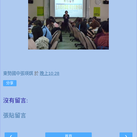
東勢國中張瑛娸
於
晚上10:28
分享
沒有留言:
張貼留言
‹
›
首頁