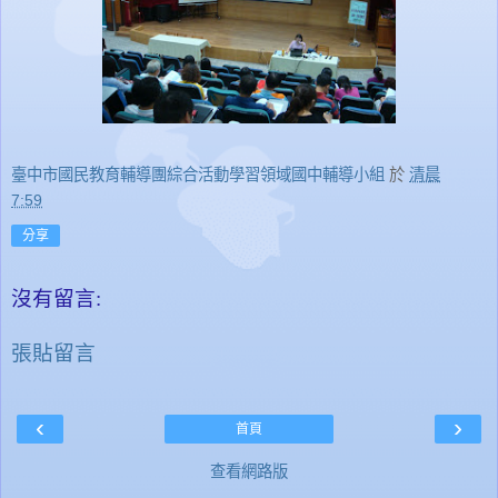
臺中市國民教育輔導團綜合活動學習領域國中輔導小組
於
清晨
7:59
分享
沒有留言:
張貼留言
‹
›
首頁
查看網路版