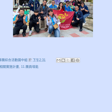
導團綜合活動國中組
於
下午2:31
6.相關實施計畫
,
11.團員增能