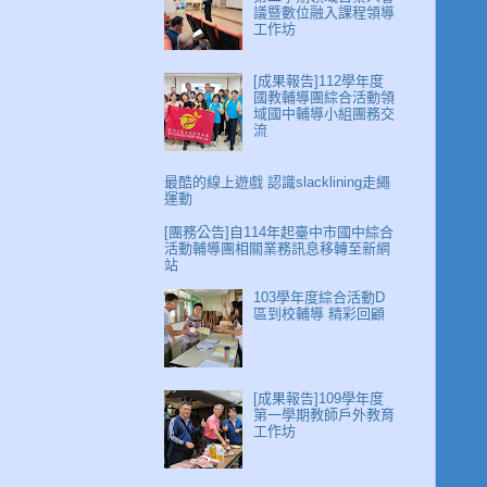
議暨數位融入課程領導
工作坊
[成果報告]112學年度
國教輔導團綜合活動領
域國中輔導小組團務交
流
最酷的線上遊戲 認識slacklining走繩
運動
[團務公告]自114年起臺中市國中綜合
活動輔導團相關業務訊息移轉至新網
站
103學年度綜合活動D
區到校輔導 精彩回顧
[成果報告]109學年度
第一學期教師戶外教育
工作坊