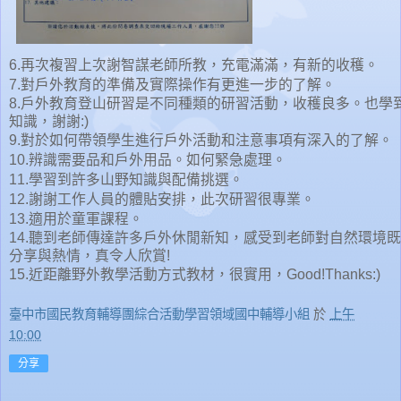
6.再次複習上次謝智謀老師所教，充電滿滿，有新的收穫。
7.對戶外教育的準備及實際操作有更進一步的了解。
8.戶外教育登山研習是不同種類的研習活動，收穫良多。也學
知識，謝謝:)
9.對於如何帶領學生進行戶外活動和注意事項有深入的了解。
10.辨識需要品和戶外用品。如何緊急處理。
11.學習到許多山野知識與配備挑選。
12.謝謝工作人員的體貼安排，此次研習很專業。
13.適用於童軍課程。
14.聽到老師傳達許多戶外休閒新知，感受到老師對自然環境
分享與熱情，真令人欣賞!
15.近距離野外教學活動方式教材，很實用，Good!Thanks:)
臺中市國民教育輔導團綜合活動學習領域國中輔導小組
於
上午
10:00
分享