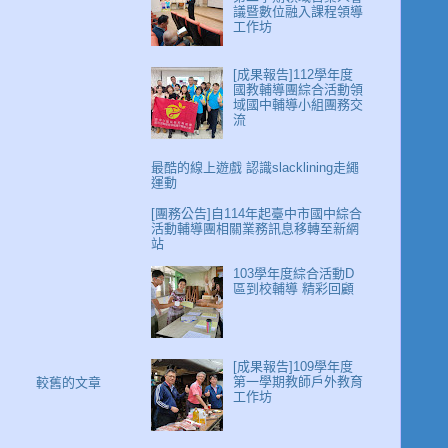
議暨數位融入課程領導
工作坊
[成果報告]112學年度
國教輔導團綜合活動領
域國中輔導小組團務交
流
最酷的線上遊戲 認識slacklining走繩
運動
[團務公告]自114年起臺中市國中綜合
活動輔導團相關業務訊息移轉至新網
站
103學年度綜合活動D
區到校輔導 精彩回顧
[成果報告]109學年度
第一學期教師戶外教育
較舊的文章
工作坊