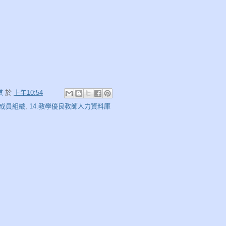
娸
於
上午10:54
.成員組織
,
14.教學優良教師人力資料庫